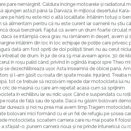
care pare nemărginit. Căldura încinge motoarele și radiatorul 
 să ajungen astăzi până la Darvaza, în mijlocul deșertului Kar
e pe hărți nu este nici o altă localitate. Întâlnim totuși o ben
 să alimentăm pentru că nu este curent iar oamenii nu știu c
încă două benzinării. Faptul că avem un drum foarte circulat
iar dacă se întâmplă ceva grav, nu rămânem în deșert, avem și
margine întâlnim din loc în loc echipaje de poliție care privesc 
ră dată am fost opriți de doi polițiști tineri, nu au cerut nici
 întrebat de drum. În jur de ora 19 mai aveam aprox. 30 de ki
rul în roșu palid când, privind în oglindă înapoi spre Theo mi
f și se dezechilibrează ușor. Asta înseamnă de obicei pană. A
ntors și l-am găsit cu roata din spate moale, înjurând. Treaba n
ă, tot ce trebuie să rezolvăm repede dar motocicleta lui nu 
 un cric de mașină cu care am repetat acasă cum să sprijinim
cleta în echilibru iar eu ridic ușor. Când e suspendată cu roțil
i pe roata de față sau de spate. Dacă nu găsim bolovani de
ă dar durează și noi nu prea mai avem timp.Tragem motocicleta
pate bolovani mici formând cu ei un fel de refugiu pe șosea ca
epede motocicleta, scoatem camera care nu mai poate fi folosi
 a sfâșiat-o, punem cameră nouă și ne prinde întunericul cu r