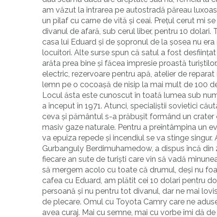
am văzut la intrarea pe autostradă păreau luxoase, 
un pilaf cu carne de vită și ceai. Prețul cerut 
divanul de afară, sub cerul liber, pentru 10 dolari
casa lui Eduard și de șopronul de la șosea nu era
locuitori. Alte surse spun că satul a fost desfiin
arăta prea bine și făcea impresie proastă turiștil
electric, rezervoare pentru apă, atelier de repara
lemn pe o cocoașă de nisip la mai mult de 100 de
Locul ăsta este cunoscut în toată lumea sub numel
a început în 1971. Atunci, specialiștii sovietici cău
ceva și pământul s-a prăbușit formând un crater 
masiv gaze naturale. Pentru a preîntâmpina un ev
va epuiza repede și incendiul se va stinge singur.
Gurbanguly Berdimuhamedow, a dispus încă din 2010
fiecare an sute de turiști care vin să vadă minunea.
să mergem acolo cu toate că drumul, deși nu foar
cafea cu Eduard, am plătit cei 10 dolari pentru do
persoană și nu pentru tot divanul, dar ne mai lov
de plecare. Omul cu Toyota Camry care ne adusese
avea curaj. Mai cu semne, mai cu vorbe îmi dă de 