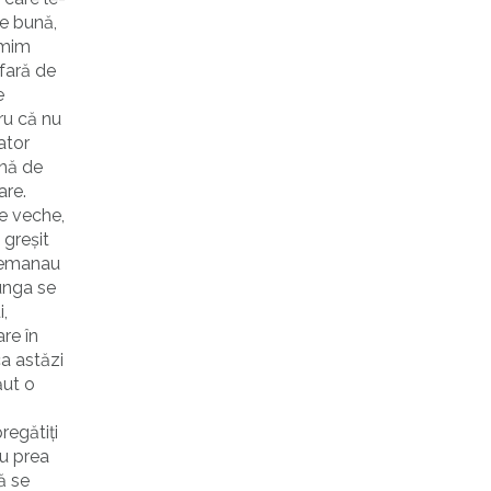
te bună,
cmim
afară de
e
ru că nu
ator
ină de
are.
te veche,
 greșit
e emanau
unga se
,
re în
ca astăzi
ăut o
regătiți
nu prea
ă se