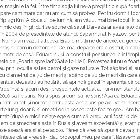
mașinile la fel. Între timp soția lui ne-a pregătit o supă foar
mi se pare cam mare dar nu am cum să probez. Pentru dormit to
. Trip 291Km. A doua zi, pe lumină, am văzut mai bine locul. În 
 nimic deși în ghiduri se spune că satul Darvaza ar avea 350 d
țat în 2004 de președintele de atunci, Saparmurat Niyazov, pent
or. Noi nu am văzut altceva. Erau o mulțime de anexe, cu gener
t mașini, cam în dezordine. Cel mai departe era closetul, o cab
 metri de casă. Eduard nu și-a construit pensiunea la întâmpl
e de „Poarta spre Iad”(Gate to Hell). Povestea lui nu e foar
tau prin locurile astea petrol și gaze naturale. Tot săpând ei, au
cu diametrul de 70 de metri și adânc de 20 de metri din car
entual dezastru au hotărât să aprindă gazul în speranța că p
 Arde însă și acum deși, președintele actual al Turkmenistanului
 să fie stins. Nu a spus și cum să fie stins! Așa că Eduard a
 Într-un fel, și noi tot pentru asta am ajuns pe aici. Vom încer
te lung, doar 8 Kilometri de la șosea, este foarte greu. Am b
rmit (după o mică neînțelegere cum că prețul ar fi fost 10 de
isem de șmecheria asta în Rusia și aveam experiență) și eram p
 aseară era și el pe acolo. Părea că vrea să spună ceva și 
înțeles că ar vrea să-i dau prosopul meu, pe care îl lăsasem s