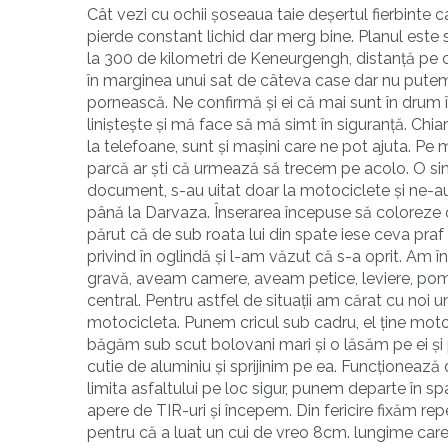
Cât vezi cu ochii șoseaua taie deșertul fierbinte 
pierde constant lichid dar merg bine. Planul este
la 300 de kilometri de Keneurgengh, distanță pe car
în marginea unui sat de câteva case dar nu putem
pornească. Ne confirmă și ei că mai sunt în drum 
liniștește și mă face să mă simt în siguranță. Ch
la telefoane, sunt și mașini care ne pot ajuta. Pe 
parcă ar ști că urmează să trecem pe acolo. O singu
document, s-au uitat doar la motociclete și ne-au
până la Darvaza. Înserarea începuse să coloreze ce
părut că de sub roata lui din spate iese ceva pra
privind în oglindă și l-am văzut că s-a oprit. Am î
gravă, aveam camere, aveam petice, leviere, pomp
central. Pentru astfel de situații am cărat cu noi
motocicleta. Punem cricul sub cadru, el ține motoci
băgăm sub scut bolovani mari și o lăsăm pe ei ș
cutie de aluminiu și sprijinim pe ea. Funcționeaz
limita asfaltului pe loc sigur, punem departe în s
apere de TIR-uri și începem. Din fericire fixăm r
pentru că a luat un cui de vreo 8cm. lungime care