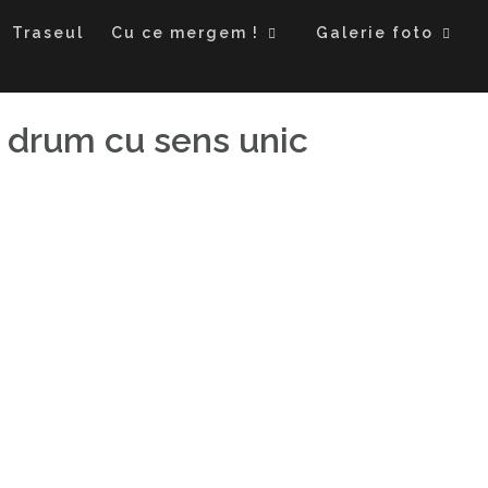
Traseul
Cu ce mergem !
Galerie foto
n drum cu sens unic