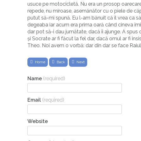
usuce pe motocicletă. Nu era un prosop oarecare 
repede, nu miroase, asemănător cu o piele de căp
putut să-mi spună. Eu l-am bănuit că îl vrea ca s
degeaba iar acum era prima oară când cineva îmi 
dar pot să-i dau jumătate, dacă îi ajunge. A spus 
și Socrate ar fi făcut la fel dar, dacă omul ar fi insi
Theo. Noi avem o vorbă: dar din dar se face Raiul
Home
Back
Next
Name
(required)
Email
(required)
Website