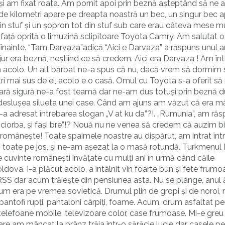
i am fixat roata. Am pornit apoi prin beznă așteptând să ne a
 de kilometri apare pe dreapta noastră un bec, un singur bec a
n stuf și un șopron tot din stuf sub care erau câteva mese m
În față oprită o limuzină sclipitoare Toyota Camry. Am salutat
 înainte. “Tam Darvaza”adică “Aici e Darvaza” a răspuns unul 
în jur era beznă, neștiind ce să credem. Aici era Darvaza ! Am înt
colo. Un alt bărbat ne-a spus că nu, dacă vrem să dormim 
i mai sus de ei, acolo e o casă. Omul cu Toyota s-a oferit să
țară sigură ne-a fost teamă dar ne-am dus totuși prin beznă 
 deslușea silueta unei case. Când am ajuns am văzut că era mă
-a adresat întrebarea slogan „V at ku da”?!. „Rumunia”, am răs
ciorba, și fași bre”!? Nouă nu ne venea să credem că auzim bi
 românește! Toate spaimele noastre au dispărut, am intrat înt
, toate pe jos, și ne-am așezat la o masă rotundă. Turkmenul
e cuvinte românești învățate cu mulți ani în urmă când căile
ldova. I-a plăcut acolo, a întâlnit vin foarte bun și fete frumo
URSS dar acum trăiește din pensiunea asta. Nu se plânge, anul 
 cum era pe vremea sovietică. Drumul plin de gropi și de noroi, 
pantofi rupți, pantaloni cârpiți, foame. Acum, drum asfaltat pe
telefoane mobile, televizoare color, case frumoase. Mi-e greu
e am mâncat la prânz trăia într-o sărăcie lucie dar casele pe