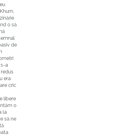
meu
a-Khum,
zinărie
ând o să
 mă
 semnal
pasiv de
un
lometri
 s-a
m redus
u era
are cric
e libere
montăm o
 la
re să ne
tă
oata