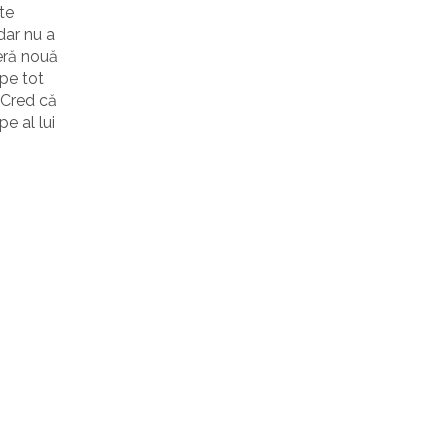
te
dar nu a
eră nouă
pe tot
. Cred că
pe al lui