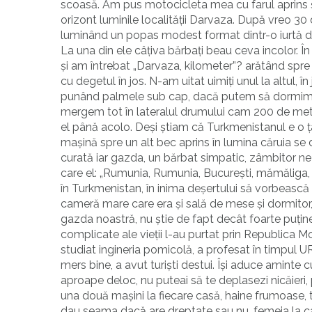
scoasă. Am pus motocicleta mea cu farul aprins ș
orizont luminile localității Darvaza. După vreo 30
luminând un popas modest format dintr-o iurtă di
La una din ele câțiva bărbați beau ceva incolor. 
și am întrebat „Darvaza, kilometer”? arătând spre
cu degetul în jos. N-am uitat uimiți unul la altul, 
punând palmele sub cap, dacă putem să dormim a
mergem tot în lateralul drumului cam 200 de metr
el până acolo. Deși știam că Turkmenistanul e o 
mașină spre un alt bec aprins în lumina căruia se
curată iar gazda, un bărbat simpatic, zâmbitor ne
care el: „Rumunia, Rumunia, București, mămăliga, 
în Turkmenistan, în inima deșertului să vorbească
cameră mare care era și sală de mese și dormitor
gazda noastră, nu știe de fapt decât foarte puțin
complicate ale vieții l-au purtat prin Republica Mo
studiat ingineria pomicolă, a profesat în timpul 
mers bine, a avut turiști destui. Își aduce aminte
aproape deloc, nu puteai să te deplasezi nicăieri, 
una două mașini la fiecare casă, haine frumoase, 
dau seama dacă are dreptate sau nu, femeia la car