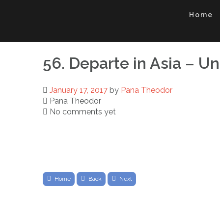
Skip
Home
to
content
56. Departe in Asia – U
January 17, 2017
by
Pana Theodor
Pana Theodor
No comments yet
Home
Back
Next