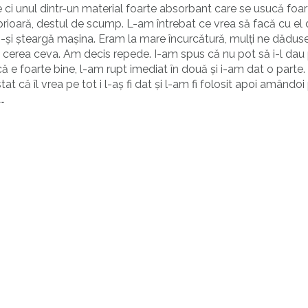
ci unul dintr-un material foarte absorbant care se usucă foar
rioară, destul de scump. L-am întrebat ce vrea să facă cu el 
ă-și șteargă mașina. Eram la mare încurcătură, mulți ne dădus
cerea ceva. Am decis repede. I-am spus că nu pot să i-l dau 
că e foarte bine, l-am rupt imediat în două și i-am dat o parte
stat că îl vrea pe tot i l-aș fi dat și l-am fi folosit apoi amândoi 
…