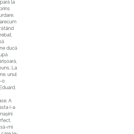
pară la
prins
urdare.
 oarecum
arătând
rebat,
să
 ne ducă
după
rișoară,
puns. La
ne, unul
r-o
 Eduard,
ase. A
ăsta i-a
mașini
rfect,
 să-mi
 care le-