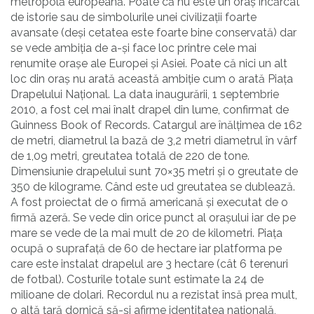
metropolă europeană. Poate că nu este un oraș încărcat
de istorie sau de simbolurile unei civilizații foarte
avansate (deși cetatea este foarte bine conservată) dar
se vede ambiția de a-și face loc printre cele mai
renumite orașe ale Europei și Asiei. Poate că nici un alt
loc din oraș nu arată această ambiție cum o arată Piața
Drapelului Național. La data inaugurării, 1 septembrie
2010, a fost cel mai înalt drapel din lume, confirmat de
Guinness Book of Records. Catargul are înălțimea de 162
de metri, diametrul la bază de 3,2 metri diametrul în vârf
de 1,09 metri, greutatea totală de 220 de tone.
Dimensiunie drapelului sunt 70×35 metri și o greutate de
350 de kilograme. Când este ud greutatea se dublează.
A fost proiectat de o firmă americană și executat de o
firmă azeră. Se vede din orice punct al orașului iar de pe
mare se vede de la mai mult de 20 de kilometri. Piața
ocupă o suprafață de 60 de hectare iar platforma pe
care este instalat drapelul are 3 hectare (cât 6 terenuri
de fotbal). Costurile totale sunt estimate la 24 de
milioane de dolari. Recordul nu a rezistat însă prea mult,
o altă țară dornică să-și afirme identitatea națională,