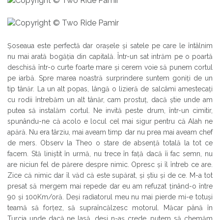
Șoseaua este perfectă dar orașele și satele pe care le întâlnim
nu mai arată bogăția din capitală. Într-un sat intrăm pe o poartă
deschisă într-o curte foarte mare și cerem voie să punem cortul
pe iarbă. Spre marea noastră surprindere suntem goniți de un
tip tânăr. La un alt popas, lângă o lizieră de salcâmi amestecați
cu rodii întrebăm un alt tânăr, cam prostuț, dacă știe unde am
putea să instalăm cortul. Ne invită peste drum, într-un cimitir,
spunându-ne că acolo e locul cel mai sigur pentru că Alah ne
apără. Nu era târziu, mai aveam timp dar nu prea mai aveam chef
de mers. Observ la Theo o stare de absență totală la tot ce
facem. Stă liniștit în urmă, nu trece în față dacă îi fac semn, nu
are niciun fel de părere despre nimic. Opresc și îl întreb ce are.
Zice că nimic dar îl văd că este supărat, și știu și de ce. M-a tot
presat să mergem mai repede dar eu am refuzat ținând-o între
90 și 100Km/oră. Deși radiatorul meu nu mai pierde mi-e totuși
teamă să forțez, să supraîncălzesc motorul. Măcar până în
Turcia unde dacă ne lasă, deși n-aș crede, putem să chemăm