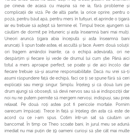
pe cineva de acasă cu mașina să ne ia, fără probleme și
complicații de viză. Pe de altă parte, la orice oprire, pentru o
poză, pentru băut apă, pentru mers în tufișuri, el aprinde o țigară
iar eu trebuie să aștept să termine el. Timpul trece, ajungem să
căutăm de dormit pe întuneric și asta înseamnă bani mai mulți.
Uneori aruncă țigara abia începută și asta înseamnă bani
aruncați. Îi spun toate astea, el ascultă și tace. Avem două soluții:
ori tragem amândoi înainte, ca o echipă adevărată, ori ne
despărțim și fiecare își vede de drumul lui cum știe. Până aici
totul a mers aproape perfect, se poate și de aici încolo dar
fiecare trebuie să-și asume responsabilitate. Dacă nu vrei să-ți
asumi răspundere față de echipă, faci ce ți se spune fără să ceri
explicații sau mergi singur. Simplu. Înțeleg și că două luni pe
drum ajungi să obosești, să devii nervos sau să ai indispoziții dar
noi nu ne putem permite să mergem nervoși, indispuși, sau prea
relaxat. Pe două roți astea pot fi pericole mortale. Pornim
oarecum împăcați. Trece în față și înțeleg din asta că este de
acord cu ce i-am spus. Cotim într-un sat să căutăm un
bancomat. În timp ce Theo scoate bani, în jurul meu se adună
imediat nu mai puțin de 19 oameni curioși să știe cât mai multe