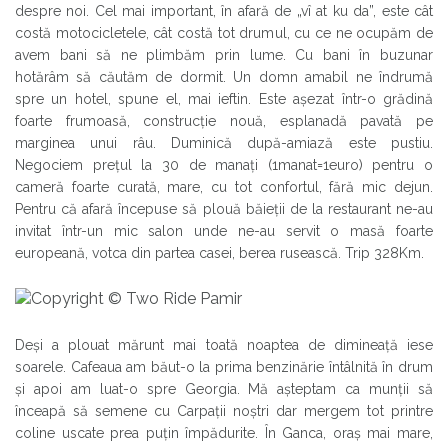
despre noi. Cel mai important, în afară de „vî at ku da”, este cât
costă motocicletele, cât costă tot drumul, cu ce ne ocupăm de
avem bani să ne plimbăm prin lume. Cu bani în buzunar
hotărâm să căutăm de dormit. Un domn amabil ne îndrumă
spre un hotel, spune el, mai ieftin. Este așezat într-o grădină
foarte frumoasă, construcție nouă, esplanadă pavată pe
marginea unui râu. Duminică după-amiază este pustiu.
Negociem prețul la 30 de manați (1manat=1euro) pentru o
cameră foarte curată, mare, cu tot confortul, fără mic dejun.
Pentru că afară începuse să plouă băieții de la restaurant ne-au
invitat într-un mic salon unde ne-au servit o masă foarte
europeană, votca din partea casei, berea rusească. Trip 328Km.
Deși a plouat mărunt mai toată noaptea de dimineață iese
soarele. Cafeaua am băut-o la prima benzinărie întâlnită în drum
și apoi am luat-o spre Georgia. Mă așteptam ca munții să
înceapă să semene cu Carpații noștri dar mergem tot printre
coline uscate prea puțin împădurite. În Ganca, oraș mai mare,