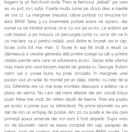
tragem la un fast-food unde Theo ia faimosul „kebab” pe care
eu nu pot să-l sufăr. Foarte multă lume pe străzi deși e înainte
de ora 12. La marginea orașului, câțiva polițiști cu limuzina lor
albă BMW Seria 3 cu însemnele poliției azere ne opresc, dar
numai să ne întrebe amical ce e cu noi pe acolo. Le arătăm pe
cutii traseul și pe măsură ce parcurgea țările cu voce din ce în
ce mai tare, ca și pentru ceilalți, unul dintre ei, brunet, ras în cap,
făcea ochii tot mai mari. O făcea în așa fel încât a reușit să
stârnească o veselie generală atât printre colegii lui cât și printre
ceilalți pierde-vară care se adunaseră acolo. Qazax este ultimul
oraș mare prin care trecem înainte de granița cu Georgia. Rulăm
calm, pe o șosea bună nu prea circulată. În marginea unei
păduri văd un radar fix montat pe un stâlp, identic cu cele de la
noi. Diferența era că mai avea montată deasupra o antenă ca o
plasă de sârmă. Nu i-am dat mare atenție dar am călcat totuși
puțin frâna mai mult din reflex decât de teamă. Prea era pustiu
pe acolo si părea pus să intimideze. Pe primii kilometri nu am
dat de nici un echipaj de poliție. Am zis că poate e de-ăla care
primești acasă amenda dar noi vom fi fost departe. După vreo
20 de kilometri, când ne ieșise complet din cap, parapeți de
beton, post de control, trei mașini de poliție BMW oprite. Un