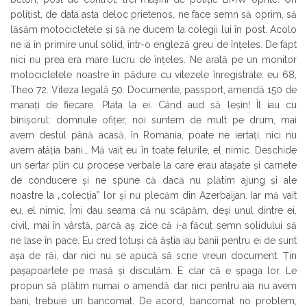
polițist, de data asta deloc prietenos, ne face semn să oprim, să
lăsăm motocicletele și să ne ducem la colegii lui în post. Acolo
ne ia în primire unul solid, într-o engleză greu de înțeles. De fapt
nici nu prea era mare lucru de înțeles. Ne arată pe un monitor
motocicletele noastre în pădure cu vitezele înregistrate: eu 68,
Theo 72. Viteza legală 50. Documente, passport, amendă 150 de
manați de fiecare. Plata la ei. Când aud să leșin! Îl iau cu
binișorul: domnule ofițer, noi suntem de mult pe drum, mai
avem destul până acasă, în Romania, poate ne iertați, nici nu
avem atâția bani… Mă vait eu în toate felurile, el nimic. Deschide
un sertar plin cu procese verbale la care erau atașate și carnete
de conducere și ne spune că dacă nu plătim ajung și ale
noastre la „colecția” lor și nu plecăm din Azerbaijan. Iar mă vait
eu, el nimic. Îmi dau seama că nu scăpăm, deși unul dintre ei,
civil, mai în vârstă, parcă aș zice că i-a făcut semn solidului să
ne lase în pace. Eu cred totuși că ăștia iau banii pentru ei de sunt
așa de răi, dar nici nu se apucă să scrie vreun document. Țin
pașapoartele pe masă și discutăm. E clar că e șpaga lor. Le
propun să plătim numai o amendă dar nici pentru aia nu avem
bani, trebuie un bancomat. De acord, bancomat no problem,