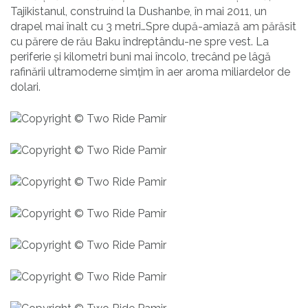
Tajikistanul, construind la Dushanbe, în mai 2011, un
drapel mai înalt cu 3 metri…Spre după-amiază am părăsit
cu părere de rău Baku îndreptându-ne spre vest. La
periferie și kilometri buni mai încolo, trecând pe lâgă
rafinării ultramoderne simțim în aer aroma miliardelor de
dolari.