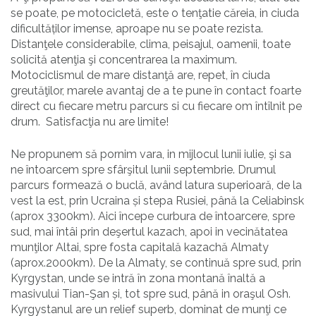
se poate, pe motocicletă, este o tenţatie căreia, in ciuda
dificultăților imense, aproape nu se poate rezista.
Distanţele considerabile, clima, peisajul, oamenii, toate
solicită atenţia şi concentrarea la maximum.
Motociclismul de mare distanţă are, repet, în ciuda
greutăţilor, marele avantaj de a te pune în contact foarte
direct cu fiecare metru parcurs si cu fiecare om întîlnit pe
drum. Satisfacţia nu are limite!
Ne propunem să pornim vara, in mijlocul lunii iulie, şi sa
ne întoarcem spre sfârşitul lunii septembrie. Drumul
parcurs formează o buclă, având latura superioară, de la
vest la est, prin Ucraina și stepa Rusiei, până la Celiabinsk
(aprox 3300km). Aici începe curbura de întoarcere, spre
sud, mai întâi prin deşertul kazach, apoi in vecinătatea
munţilor Altai, spre fosta capitală kazachă Almaty
(aprox.2000km). De la Almaty, se continuă spre sud, prin
Kyrgystan, unde se intră în zona montană înaltă a
masivului Tian-Şan și, tot spre sud, până in oraşul Osh.
Kyrgystanul are un relief superb, dominat de munţi ce