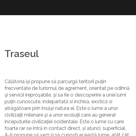
Skip
to
content
Traseul
Călătoria îşi propune să parcurgă teritorii puţin
frecventate de turismul de agrement, orientat pe odihnă
şi servicii ireproşabile, şi sa fie o descoperire a unei lumi
puţin cunoscute, indepartată si inchisă, exotică si
atrăgătoare prin insăşi natura ei. Este o lume a unor
civilizaţii milenare şi a unor evoluţii care au generat
inceputurile civilizaţiei ocidentale. Este o lume cu care
foarte rar se intră in contact direct, și atunci, superficial.
A-ţi propune să vezi si să cunoşti această lume, atât cât