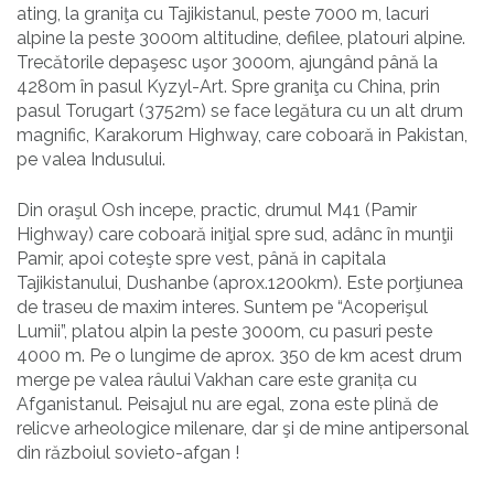
ating, la graniţa cu Tajikistanul, peste 7000 m, lacuri
alpine la peste 3000m altitudine, defilee, platouri alpine.
Trecătorile depaşesc uşor 3000m, ajungând până la
4280m în pasul Kyzyl-Art. Spre graniţa cu China, prin
pasul Torugart (3752m) se face legătura cu un alt drum
magnific, Karakorum Highway, care coboară in Pakistan,
pe valea Indusului.
Din oraşul Osh incepe, practic, drumul M41 (Pamir
Highway) care coboară iniţial spre sud, adânc în munţii
Pamir, apoi coteşte spre vest, până in capitala
Tajikistanului, Dushanbe (aprox.1200km). Este porţiunea
de traseu de maxim interes. Suntem pe “Acoperişul
Lumii”, platou alpin la peste 3000m, cu pasuri peste
4000 m. Pe o lungime de aprox. 350 de km acest drum
merge pe valea râului Vakhan care este granița cu
Afganistanul. Peisajul nu are egal, zona este plină de
relicve arheologice milenare, dar şi de mine antipersonal
din războiul sovieto-afgan !