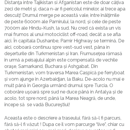
Distanţa intre Tajikistan si Afganistan este de doar câțiva
zeci de metri şi, daca n-ar fi pericolul minelor, ai trece apa
desculţ! Drumul merge pe această vale, intre înâlţimile
de peste 6000m ale Pamirului, la nord, și cele de peste
7000m ale Hindu-Kush, la sud. Nu cred că exista un vis
mai frumos al unui motociclist off-road, decât a se afla
aici. În capitala Dushanbe, Pamir Highway se termină. De
aici, coboară continuu spre vest-sud vest, pâna in
deşerturile din Turkmenistan și Iran. Frumuseţea rămasă
în urmă a peisajului alpin este compensată de vechile
oraşe, Samarkand, Buchara și Ashgabat. Din
Turkmenistan, vom traversa Marea Caspică pe ferryboat
și vom ajunge în Azerbaidjan, la Baku. De-acolo nu mai e
mult până în Georgia urmând drumul spre Turcia. O
coborâre uşoară spre sud ne duce până in Antalya și de
acolo, tot spre nord, până la Marea Neagră, de unde,
începe să se vadă Bucureştiul!
Aceasta este o descriere a traseului, fără să-l fi parcurs,
fără să-l fi văzut ! Dupa ce îl vom parcurge “live”, chiar cu