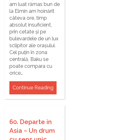
am luat rămas bun de
la Elmin am hoinărit
câteva ore, timp
absolut insuficient,
prin cetate și pe
bulevardele de un lux
sclipitor ale orașului.
Cel puțin în zona
centrală, Baku se
poate compara cu
orice…
Continue Reading
60. Departe in
Asia – Un drum
cu sens unic