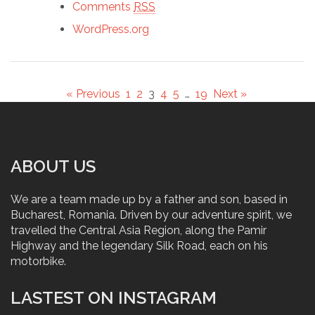
Comments
RSS
WordPress.org
« Previous
1
2
3
4
5
…
19
Next »
ABOUT US
We are a team made up by a father and son, based in
Bucharest, Romania. Driven by our adventure spirit, we
travelled the Central Asia Region, along the Pamir
Highway and the legendary Silk Road, each on his
motorbike.
LASTEST ON INSTAGRAM