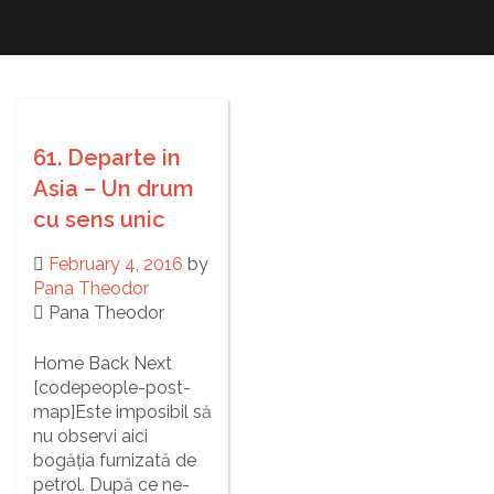
Skip
to
content
61. Departe in
Asia – Un drum
cu sens unic
February 4, 2016
by
Pana Theodor
Pana Theodor
Home Back Next
[codepeople-post-
map]Este imposibil să
nu observi aici
bogăția furnizată de
petrol. După ce ne-