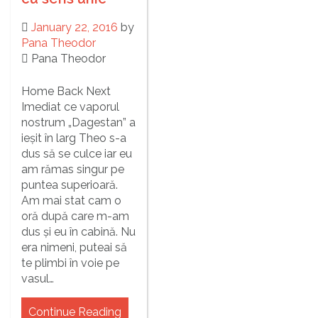
January 22, 2016
by
Pana Theodor
Pana Theodor
Home Back Next
Imediat ce vaporul
nostrum „Dagestan” a
ieșit în larg Theo s-a
dus să se culce iar eu
am rămas singur pe
puntea superioară.
Am mai stat cam o
oră după care m-am
dus și eu în cabină. Nu
era nimeni, puteai să
te plimbi în voie pe
vasul…
Continue Reading