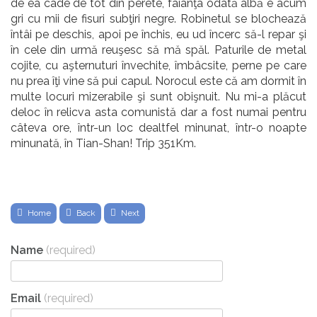
de ea cade de tot din perete, faianţa odată albă e acum
gri cu mii de fisuri subţiri negre. Robinetul se blochează
întâi pe deschis, apoi pe închis, eu ud încerc să-l repar şi
în cele din urmă reuşesc să mă spăl. Paturile de metal
cojite, cu aşternuturi învechite, îmbâcsite, perne pe care
nu prea îţi vine să pui capul. Norocul este că am dormit în
multe locuri mizerabile şi sunt obişnuit. Nu mi-a plăcut
deloc în relicva asta comunistă dar a fost numai pentru
câteva ore, într-un loc dealtfel minunat, într-o noapte
minunată, în Tian-Shan! Trip 351Km.
Home
Back
Next
Name
(required)
Email
(required)