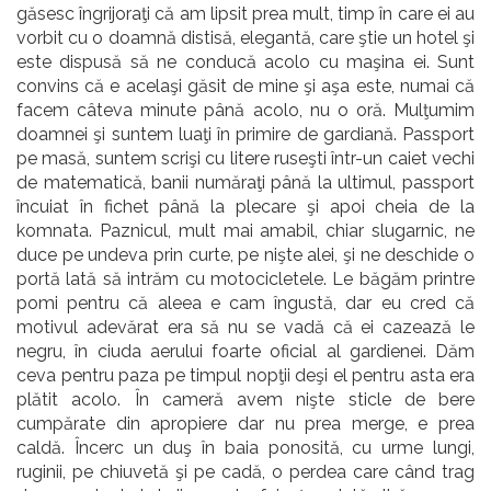
găsesc îngrijoraţi că am lipsit prea mult, timp în care ei au
vorbit cu o doamnă distisă, elegantă, care ştie un hotel şi
este dispusă să ne conducă acolo cu maşina ei. Sunt
convins că e acelaşi găsit de mine şi aşa este, numai că
facem câteva minute până acolo, nu o oră. Mulţumim
doamnei şi suntem luaţi în primire de gardiană. Passport
pe masă, suntem scrişi cu litere ruseşti într-un caiet vechi
de matematică, banii număraţi până la ultimul, passport
încuiat în fichet până la plecare şi apoi cheia de la
komnata. Paznicul, mult mai amabil, chiar slugarnic, ne
duce pe undeva prin curte, pe nişte alei, şi ne deschide o
portă lată să intrăm cu motocicletele. Le băgăm printre
pomi pentru că aleea e cam îngustă, dar eu cred că
motivul adevărat era să nu se vadă că ei cazează le
negru, în ciuda aerului foarte oficial al gardienei. Dăm
ceva pentru paza pe timpul nopţii deşi el pentru asta era
plătit acolo. În cameră avem nişte sticle de bere
cumpărate din apropiere dar nu prea merge, e prea
caldă. Încerc un duş în baia ponosită, cu urme lungi,
ruginii, pe chiuvetă şi pe cadă, o perdea care când trag