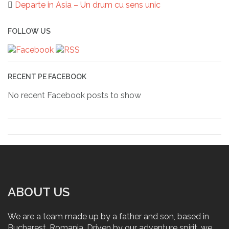
Departe in Asia – Un drum cu sens unic
Post
FOLLOW US
navigation
RECENT PE FACEBOOK
No recent Facebook posts to show
ABOUT US
We are a team made up by a father and son, based in
Bucharest, Romania. Driven by our adventure spirit, we