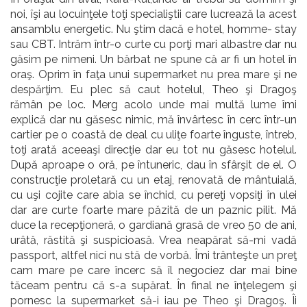
noi, îşi au locuinţele toţi specialiştii care lucrează la acest
ansamblu energetic. Nu ştim dacă e hotel, homme- stay
sau CBT. Intrăm într-o curte cu porţi mari albastre dar nu
găsim pe nimeni. Un bărbat ne spune că ar fi un hotel în
oraş. Oprim în faţa unui supermarket nu prea mare şi ne
despărţim. Eu plec să caut hotelul, Theo şi Dragoş
rămân pe loc. Merg acolo unde mai multă lume îmi
explică dar nu găsesc nimic, mă învârtesc în cerc într-un
cartier pe o coastă de deal cu uliţe foarte înguste, întreb,
toţi arată aceeaşi direcţie dar eu tot nu găsesc hotelul.
După aproape o oră, pe întuneric, dau în sfârşit de el. O
construcţie proletară cu un etaj, renovată de mântuială,
cu uşi cojite care abia se închid, cu pereţi vopsiţi în ulei
dar are curte foarte mare păzită de un paznic pilit. Mă
duce la recepţioneră, o gardiană grasă de vreo 50 de ani,
urâtă, răstită şi suspicioasă. Vrea neapărat să-mi vadă
passport, altfel nici nu stă de vorbă. Îmi trânteşte un preţ
cam mare pe care încerc să îl negociez dar mai bine
tăceam pentru că s-a supărat. În final ne înţelegem şi
pornesc la supermarket să-i iau pe Theo şi Dragoş. Îi