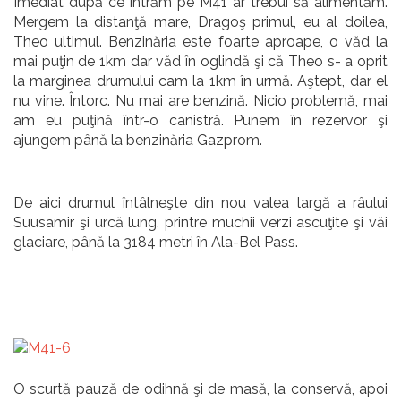
Imediat după ce intrăm pe M41 ar trebui să alimentăm.
Mergem la distanţă mare, Dragoş primul, eu al doilea,
Theo ultimul. Benzinăria este foarte aproape, o văd la
mai puţin de 1km dar văd în oglindă şi că Theo s- a oprit
la marginea drumului cam la 1km în urmă. Aştept, dar el
nu vine. Întorc. Nu mai are benzină. Nicio problemă, mai
am eu puţină într-o canistră. Punem în rezervor şi
ajungem până la benzinăria Gazprom.
De aici drumul întâlneşte din nou valea largă a râului
Suusamir şi urcă lung, printre muchii verzi ascuţite şi văi
glaciare, până la 3184 metri în Ala-Bel Pass.
O scurtă pauză de odihnă şi de masă, la conservă, apoi