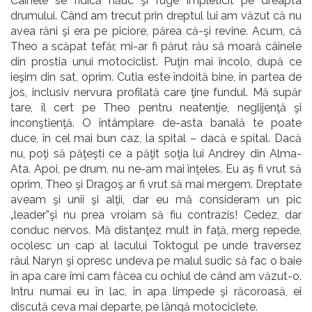
Câinele se ridică năuc şi fuge împleticit pe dreapta
drumului. Când am trecut prin dreptul lui am văzut că nu
avea răni şi era pe piciore, părea că-şi revine. Acum, că
Theo a scăpat tefăr, mi-ar fi părut rău să moară câinele
din prostia unui motociclist. Puţin mai încolo, după ce
ieşim din sat, oprim. Cutia este îndoită bine, în partea de
jos, inclusiv nervura profilată care ţine fundul. Mă supăr
tare, îl cert pe Theo pentru neatenţie, neglijenţă şi
inconştienţă. O întâmplare de-asta banală te poate
duce, în cel mai bun caz, la spital – dacă e spital. Dacă
nu, poţi să păţeşti ce a păţit soţia lui Andrey din Alma-
Ata. Apoi, pe drum, nu ne-am mai înţeles. Eu aş fi vrut să
oprim, Theo şi Dragoş ar fi vrut să mai mergem. Dreptate
aveam şi unii şi alţii, dar eu mă consideram un pic
„leader”şi nu prea vroiam să fiu contrazis! Cedez, dar
conduc nervos. Mă distanţez mult în faţă, merg repede,
ocolesc un cap al lacului Toktogul pe unde traversez
râul Naryn şi opresc undeva pe malul sudic să fac o baie
în apa care îmi cam făcea cu ochiul de când am văzut-o.
Intru numai eu în lac, în apa limpede şi răcoroasă, ei
discută ceva mai departe, pe lângă motociclete.