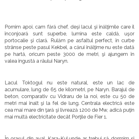
Pornim apoi, cam fără chef, deşi lacul şi înălţimile care îl
înconjoară sunt superbe, lumina este caldă, uşor
portocalie şi clară. Rulăm pe asfaltul perfect, în curbe
strânse peste pasul Kekbel, a cărui înălţime nu este dată
pe hartă, oricum peste 3000 de metri, şi ajungem în
valea îngustă a râului Naryn.
Lacul Toktogul nu este natural, este un lac de
acumulare, lung de 65 de kilometri, pe Naryn. Barajul de
beton, comparativ cu Vidraru de la noi, este cu 50 de
metri mai înalt şi la fel de lung. Centrala electrică este
cea mai mare din ţară şi livrează 1200 de Mw, adică puţin
mai multă electricitate decât Porţile de Fier 1.
În oraşul din aval, Kara-Kul,unde ar trebui să dormim şi