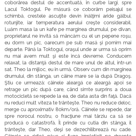
coborârea destul de accentuată, în curbe largi, spre
Lacul Toktogul. Pe măsură ce coborâm peisajul se
schimbă, crestele ascuţite devin înălţimi aride gălbui,
rotunjite, iar temperatura aerului creşte considerabil.
Luăm masa la un kafe pe marginea drumului, pe divan,
proprietarul ne invită să mâncăm cu el un pepene roşu,
eu dorm un pic, oarecum pe sub masă şi pornim mai
departe. Până la Toktogul, oraşul unde ar urma să oprim
nu mai avem mult şi este încă devreme. Conducem
relaxat, la distanţă destul de mare unul de altul, într-un
sat. Theo la mijloc, eu în urmă. Observ cum din marginea
drumului, din stânga, un câine mare se ia după Dragoş.
Ştiu ce urmează: câinele aleargă ce aleargă apoi se
retrage un pic după care, când simte surprins a doua
motocicletă se repede la ea, de data asta din faţă. Dacă
nu reduci mult viteza te trânteşte. Theo nu reduce deloc,
merge cu aproximativ 80km/oră. Câinele se repede, dar
spre norocul nostru, o fracţiune mai târziu ca să se
producă o catastrofă. Îl prinde cu cutia din stânga, îl
trânteşte, dar Theo, deşi se dezechilibrează nu cade.